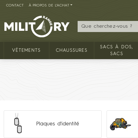
CONTACT
À PROPOS DE L’ACHAT
MILITARY RANGE FR
SACS À DOS,
VÊTEMENTS
CHAUSSURES
SACS
Plaques d'identité