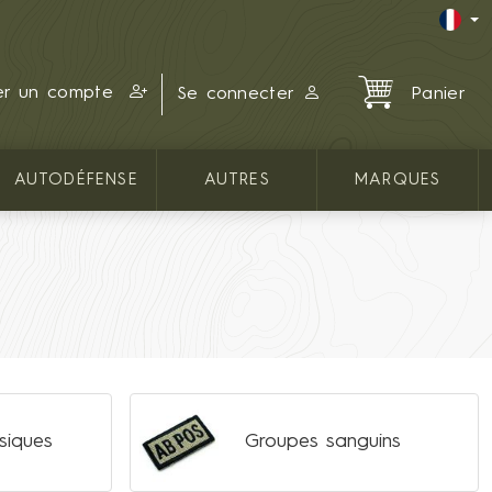
er un compte
Se connecter
Panier
AUTODÉFENSE
AUTRES
MARQUES
siques
Groupes sanguins