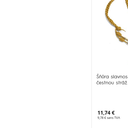
Šňůra slavnos
čestnou stráž
11,74 €
9,78 € sans TVA