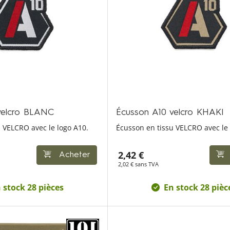
velcro BLANC
Écusson A10 velcro KHAKI
 VELCRO avec le logo A10.
Écusson en tissu VELCRO avec le 
2,42 €
Acheter
2,02 € sans TVA
 stock 28 pièces
En stock 28 pièc