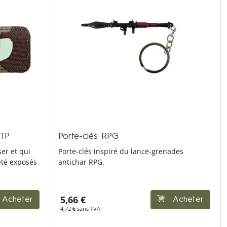
BTP
Porte-clés RPG
er et qui
Porte-clés inspiré du lance-grenades
 été exposés
antichar RPG.
5,66 €
Acheter
Acheter
4,72 € sans TVA