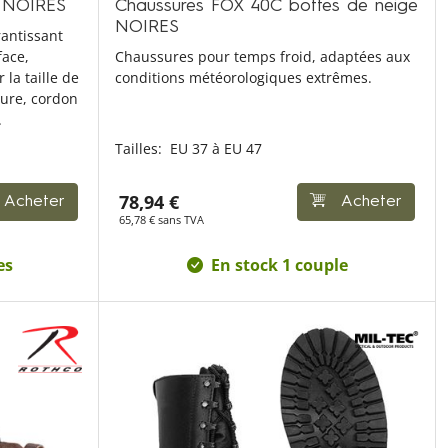
 NOIRES
Chaussures FOX 40C bottes de neige
NOIRES
rantissant
face,
Chaussures pour temps froid, adaptées aux
 la taille de
conditions météorologiques extrêmes.
sure, cordon
.
Tailles:
EU 37 à EU 47
78,94 €
Acheter
Acheter
65,78 € sans TVA
es
En stock 1 couple