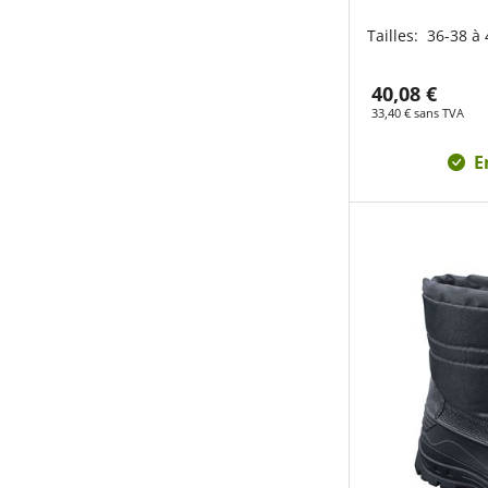
Tailles:
36-38 à 
40,08 €
33,40 € sans TVA
E