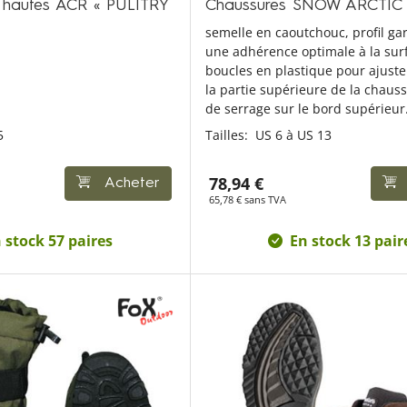
r hautes AČR « PŮLITRY
Chaussures SNOW ARCTIC
semelle en caoutchouc, profil ga
une adhérence optimale à la sur
boucles en plastique pour ajuster
la partie supérieure de la chaus
de serrage sur le bord supérieur
5
Tailles:
US 6 à US 13
78,94 €
Acheter
65,78 € sans TVA
 stock 57 paires
En stock 13 pair