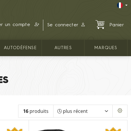
er un compte
Se connecter
Panier
AUTODÉFENSE
AUTRES
MARQUES
ES
16
produits