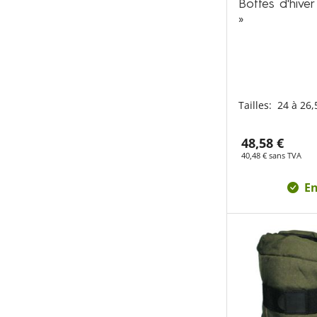
Bottes d'hive
»
Tailles:
24 à 26,
48,58 €
40,48 € sans TVA
En