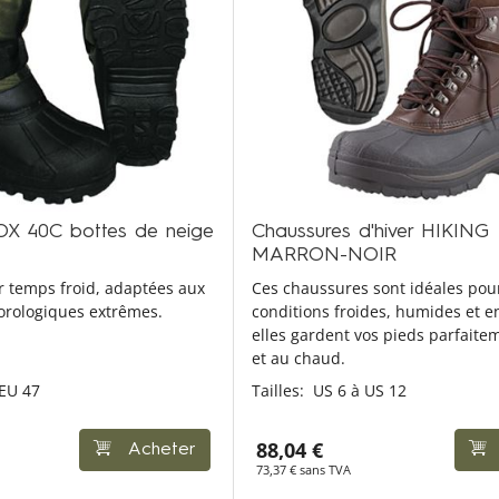
OX 40C bottes de neige
Chaussures d'hiver HIKING
MARRON-NOIR
 temps froid, adaptées aux
Ces chaussures sont idéales pour
orologiques extrêmes.
conditions froides, humides et e
elles gardent vos pieds parfaite
et au chaud.
 EU 47
Tailles:
US 6 à US 12
88,04 €
Acheter
73,37 € sans TVA