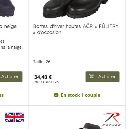
la neige
Bottes d'hiver hautes AČR « PŮLITRY
» d'occasion
ues
ns la neige.
Taille
26
34,40 €
Acheter
Acheter
28,67 € sans TVA
es
En stock 1 couple