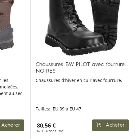
Chaussures BW PILOT avec fourrure
NOIRES
 les
Chaussures d'hiver en cuir avec fourrure.
nneigées,
ment au sec
Tailles:
EU 39 à EU 47
80,56 €
Acheter
Acheter
67,13 € sans TVA