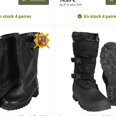
74,89 €
Acheter
62,41 € sans TVA
n stock 4 paires
En stock 4 pair