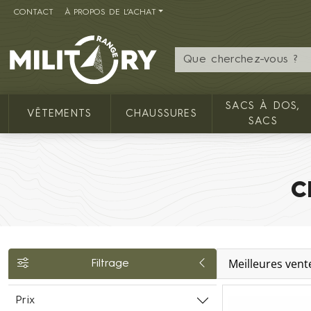
CONTACT
À PROPOS DE L’ACHAT
MILITARY RANGE FR
SACS À DOS,
VÊTEMENTS
CHAUSSURES
SACS
C
Meilleures vent
Filtrage
Prix