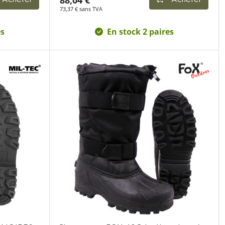
88,04 €
Acheter
Acheter
73,37 € sans TVA
es
En stock 2 paires