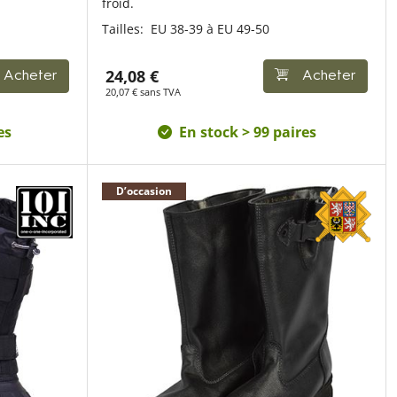
froid.
Tailles:
EU 38-39 à EU 49-50
24,08 €
Acheter
Acheter
20,07 € sans TVA
es
En stock > 99 paires
D’occasion