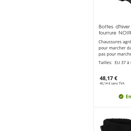
Bottes d'hiv
fourrure NOI
Chaussures agré
pour marcher da
pas pour marche
Tailles:
EU 37 à
48,17 €
40,14 € sans TVA
En