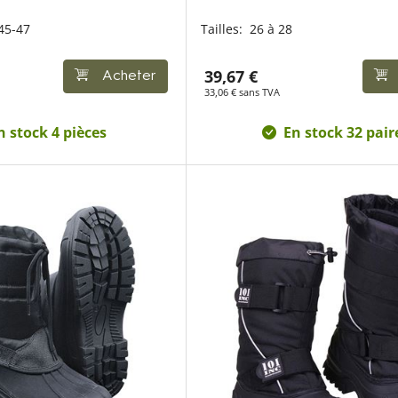
45-47
Tailles:
26 à 28
39,67 €
Acheter
33,06 € sans TVA
n stock 4 pièces
En stock 32 pair