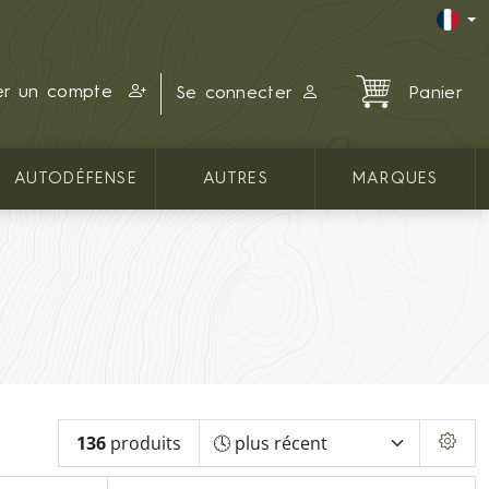
er un compte
Se connecter
Panier
AUTODÉFENSE
AUTRES
MARQUES
136
produits