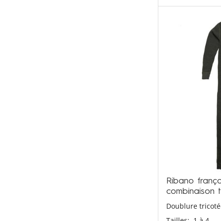
Ribano franç
combinaison t
Doublure tricot
Tailles:
1 à 4