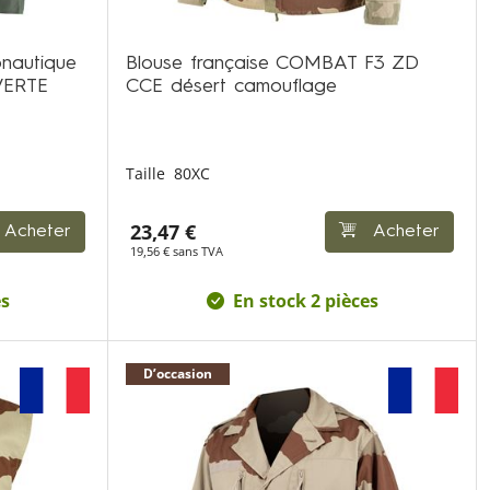
onautique
Blouse française COMBAT F3 ZD
VERTE
CCE désert camouflage
Taille
80XC
23,47 €
Acheter
Acheter
19,56 € sans TVA
es
En stock 2 pièces
D’occasion