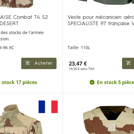
AISE Combat T4 S2
Veste pour mécanicien aér
 DESERT
SPECIALISTE 97 française 
 des stocks de l'armée
asion.
9-96 XC
Taille
110L
23,47 €
Acheter
19,56 € sans TVA
 stock 17 pièces
En stock 5 pièc