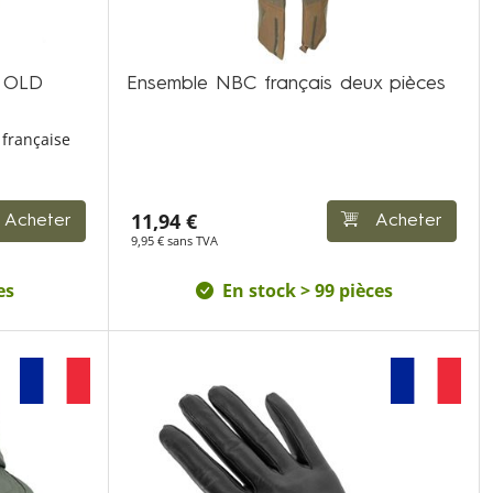
S OLD
Ensemble NBC français deux pièces
 française
11,94 €
Acheter
Acheter
9,95 € sans TVA
es
En stock > 99 pièces