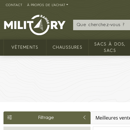
CONTACT
À PROPOS DE L’ACHAT
MILITARY RANGE FR
SACS À DOS,
VÊTEMENTS
CHAUSSURES
SACS
Meilleures vent
Filtrage