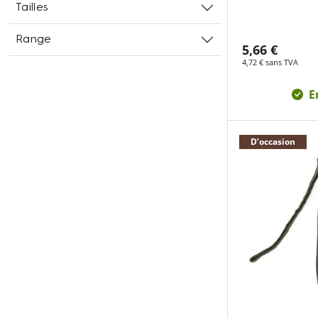
Tailles
Range
5,66 €
4,72 € sans TVA
E
D’occasion