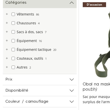
Catégories
D’occasion
Vêtements
86
Chaussures
4
Sacs à dos, sacs
7
Équipement
16
Équipement tactique
20
Couteaux, outils
1
Autres
2
Prix
Obal na mask
použitý
Disponibilité
Sac pour masque
surplus de l'arm
Couleur / camouflage