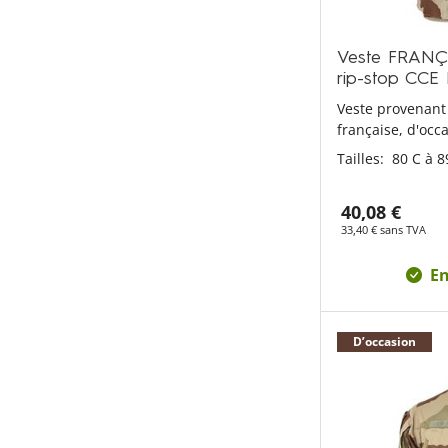
Veste FRANÇ
rip-stop CCE
Veste provenant
française, d'occ
Tailles:
80 C à 8
40,08 €
33,40 € sans TVA
En
D’occasion