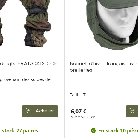
 doigts FRANÇAIS CCE
Bonnet d'hiver français ave
oreillettes
 provenant des soldes de
e.
Taille
T1
6,07 €
Acheter
5,06 € sans TVA
 stock 27 paires
En stock 10 pièc