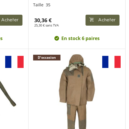
Taille
35
30,36 €
Acheter
Acheter
25,30 € sans TVA
es
En stock 6 paires
D’occasion