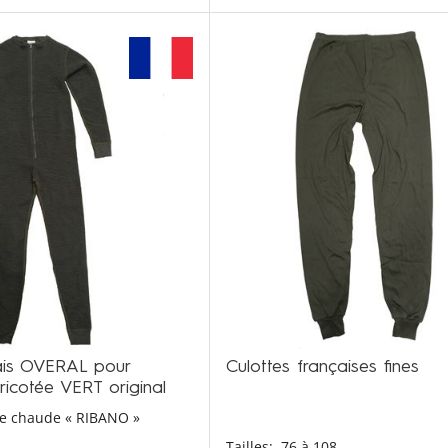
ais OVERAL pour
Culottes françaises fines
ricotée VERT original
ée chaude « RIBANO »
Tailles:
76 à 108