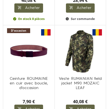
40,08 €
28,94 €
Acheter
Acheter
En stock 8 pièces
Sur commande
D’occasion
Ceinture ROUMAINE
Veste RUMANIAN field
en cuir avec boucle,
jacket M90 MOZAIC
d'occasion
LEAF
7,90 €
40,08 €