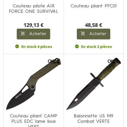
Couteau pilote AIR
Couteau pliant PFC01
FORCE ONE SURVIVAL
129,13 €
48,58 €
Acheter
Acheter
En stock 4 pièces
En stock 2 pièces
Couteau pliant CAMP
Baïonnette US M9
PLUS EDC lame lisse
Combat VERTE