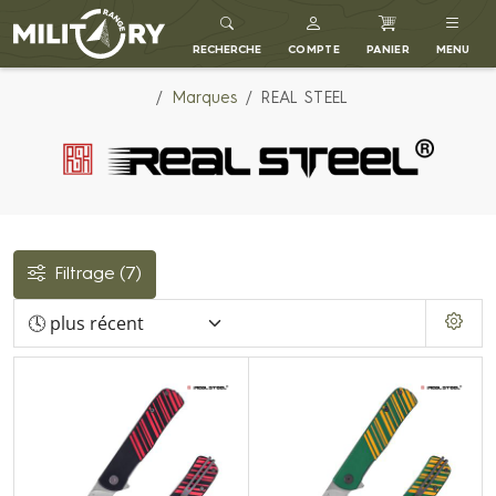
MILITARY RANGE FR
RECHERCHE
COMPTE
PANIER
MENU
Marques
REAL STEEL
Filtrage
(7)