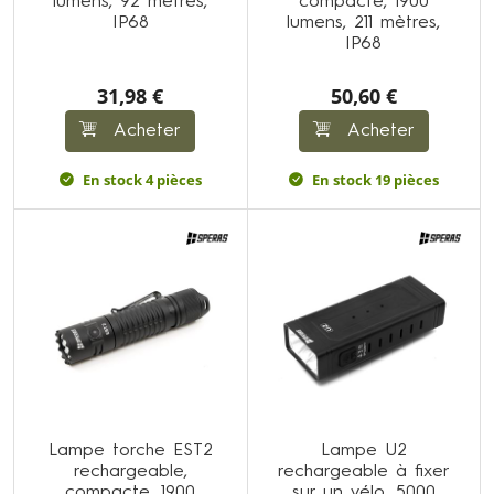
lumens, 92 mètres,
compacte, 1900
IP68
lumens, 211 mètres,
IP68
31,98 €
50,60 €
Acheter
Acheter
En stock 4 pièces
En stock 19 pièces
Lampe torche EST2
Lampe U2
rechargeable,
rechargeable à fixer
compacte, 1900
sur un vélo, 5000