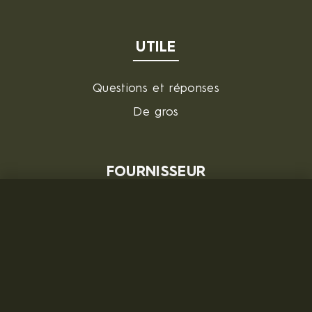
UTILE
Questions et réponses
De gros
FOURNISSEUR
MILITARY RANGE s.r.o.
Tržní 330, Litvínov, 436 01
République tchèque
ID: 28719166, VAT: CZ28719166
Contact