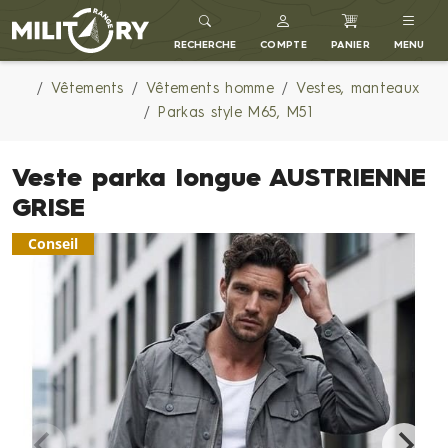
MILITARY RANGE FR
RECHERCHE
COMPTE
PANIER
MENU
Vêtements
Vêtements homme
Vestes, manteaux
Parkas style M65, M51
Veste parka longue AUSTRIENNE
GRISE
Conseil