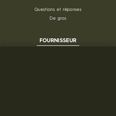
Questions et réponses
De gros
FOURNISSEUR
MILITARY RANGE s.r.o.
Tržní 330, Litvínov, 436 01
République tchèque
ID: 28719166, VAT: CZ28719166
Contact