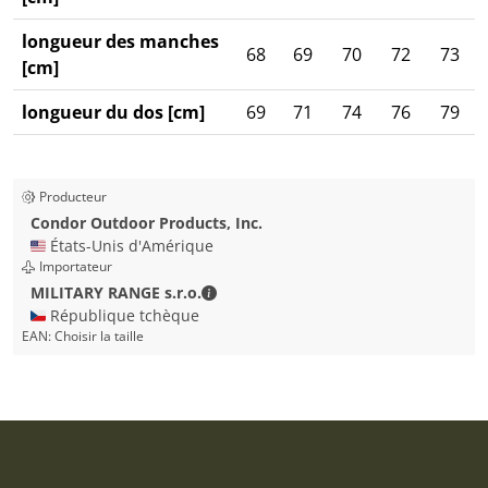
longueur des manches
68
69
70
72
73
[cm]
longueur du dos [cm]
69
71
74
76
79
Producteur
Condor Outdoor Products, Inc.
🇺🇸 États-Unis d'Amérique
Importateur
MILITARY RANGE s.r.o. - Coordonnées
MILITARY RANGE s.r.o.
🇨🇿 République tchèque
EAN:
Choisir la taille