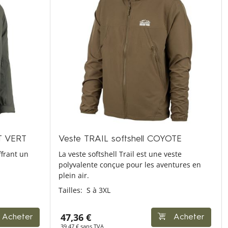
T VERT
Veste TRAIL softshell COYOTE
ffrant un
La veste softshell Trail est une veste
polyvalente conçue pour les aventures en
plein air.
Tailles:
S à 3XL
47,36 €
Acheter
Acheter
39,47 € sans TVA