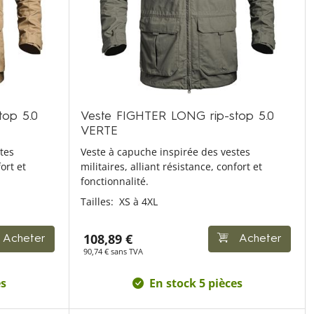
top 5.0
Veste FIGHTER LONG rip-stop 5.0
VERTE
tes
Veste à capuche inspirée des vestes
ort et
militaires, alliant résistance, confort et
fonctionnalité.
Tailles:
XS à 4XL
108,89 €
Acheter
Acheter
90,74 € sans TVA
es
En stock 5 pièces