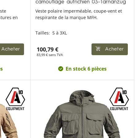
camouflage autrichien 03-Tarnanzug
este
Veste polaire imperméable, coupe-vent et
ntures en
respirante de la marque MFH.
Tailles:
S à 3XL
100,79 €
Acheter
Acheter
83,99 € sans TVA
es
En stock 6 pièces