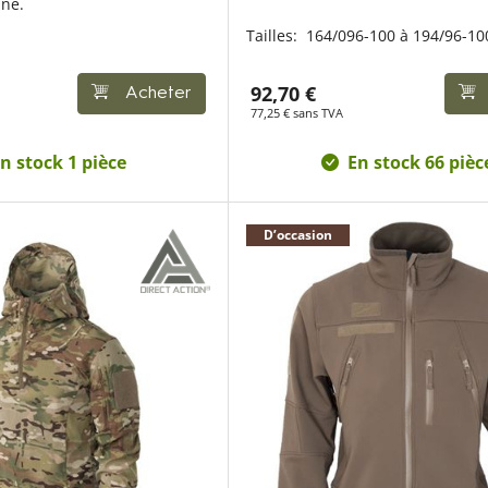
ine.
Tailles:
164/096-100 à 194/96-10
92,70 €
Acheter
77,25 € sans TVA
n stock 1 pièce
En stock 66 pièc
D’occasion