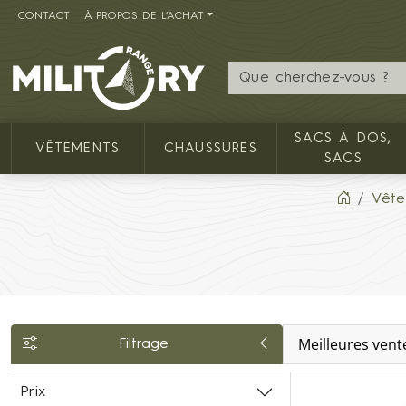
CONTACT
À PROPOS DE L’ACHAT
MILITARY RANGE FR
SACS À DOS,
VÊTEMENTS
CHAUSSURES
SACS
Vête
Meilleures vent
Filtrage
Prix