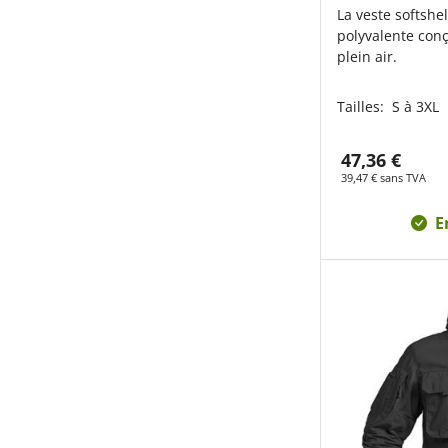
La veste softshel
polyvalente con
plein air.
Tailles:
S à 3XL
47,36 €
39,47 € sans TVA
E