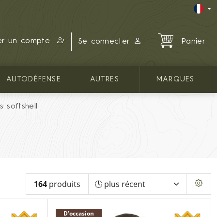
er un compte
Se connecter
Panier
AUTODÉFENSE
AUTRES
MARQUES
s softshell
164
produits
D’occasion