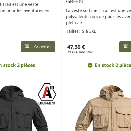
GREEN
l Trail est une veste
çue pour les aventures en
La veste softshell Trail est une v
polyvalente conçue pour les ave
plein air.
Tailles:
S à 3XL
47,36 €
Acheter
39,47 € sans TVA
n stock 2 pièces
En stock 2 pièc