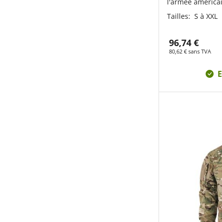
l'armée américa
Tailles:
S à XXL
96,74 €
80,62 € sans TVA
E