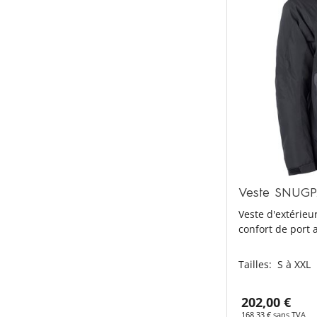
Veste SNUG
Veste d'extérie
confort de port a
Tailles:
S à XXL
202,00 €
168,33 € sans TVA