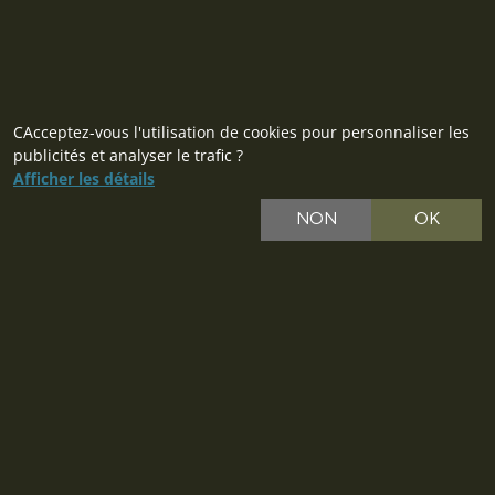
CAcceptez-vous l'utilisation de cookies pour personnaliser les
publicités et analyser le trafic ?
Afficher les détails
CZ
NON
OK
SK
PL
DE
IT
EU
© 2026 MILITARY RANGE s.r.o.