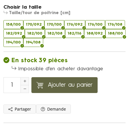
Choisir la taille
Taille/tour de poitrine [cm]
158/100
170/092
170/100
176/092
176/100
176/108
182/092
182/100
182/108
182/116
188/092
188/100
194/100
194/108
En stock 39 pièces
Impossible d’en acheter davantage
Ajouter au panier
Partager
Demande