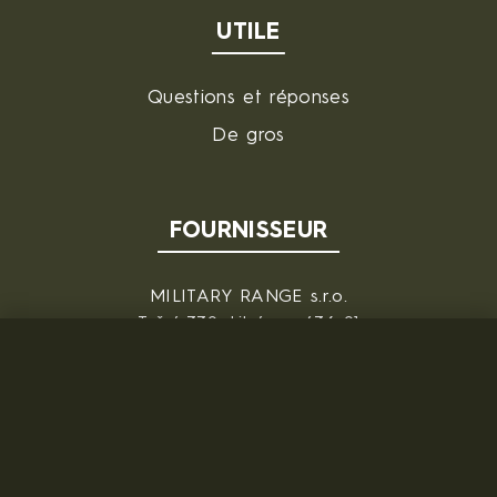
UTILE
Questions et réponses
De gros
FOURNISSEUR
MILITARY RANGE s.r.o.
Tržní 330, Litvínov, 436 01
République tchèque
ID: 28719166, VAT: CZ28719166
Contact