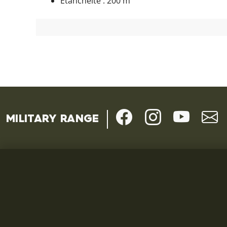
Étanchéité : 200 m
MILITARY RANGE
TOUT SUR LE SHOPPING
UTILE
Termes et conditions
Questions e