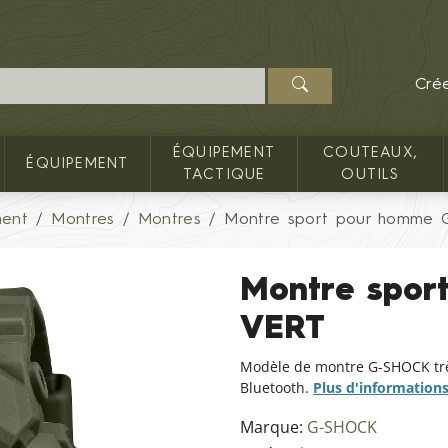
Cré
ÉQUIPEMENT
COUTEAUX,
ÉQUIPEMENT
TACTIQUE
OUTILS
ment
Montres
Montres
Montre sport pour homme 
Montre spor
VERT
Modèle de montre G-SHOCK très 
Bluetooth.
Plus d'information
Marque:
G-SHOCK