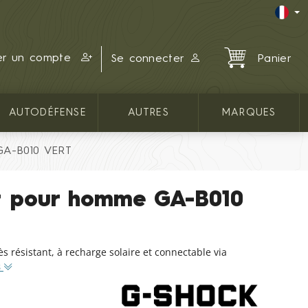
er un compte
Se connecter
Panier
AUTODÉFENSE
AUTRES
MARQUES
GA-B010 VERT
t pour homme GA-B010
résistant, à recharge solaire et connectable via
s