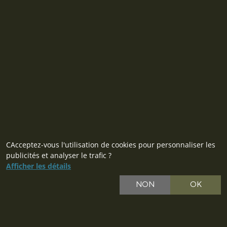
FOURNISSEUR
MILITARY RANGE s.r.o.
Tržní 330, Litvínov, 436 01
République tchèque
ID: 28719166, VAT: CZ28719166
Contact
CAcceptez-vous l'utilisation de cookies pour personnaliser les
publicités et analyser le trafic ?
Afficher les détails
NON
OK
CZ