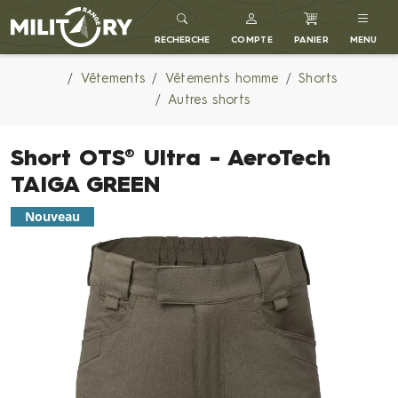
MILITARY RANGE FR
RECHERCHE
COMPTE
PANIER
MENU
Vêtements
Vêtements homme
Shorts
Autres shorts
Short OTS® Ultra - AeroTech
TAIGA GREEN
Nouveau