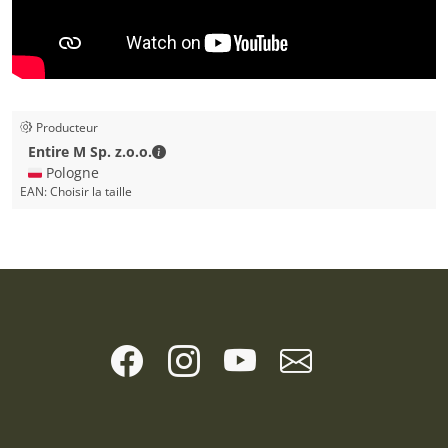
Producteur
Entire M Sp. z.o.o. - Coordonnées de la p
Entire M Sp. z.o.o.
🇵🇱 Pologne
EAN:
Choisir la taille