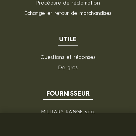
Procédure de réclamation
Échange et retour de marchandises
UTILE
Questions et réponses
De gros
FOURNISSEUR
MILITARY RANGE s.r.o.
Tržní 330, Litvínov, 436 01
République tchèque
ID: 28719166, VAT: CZ28719166