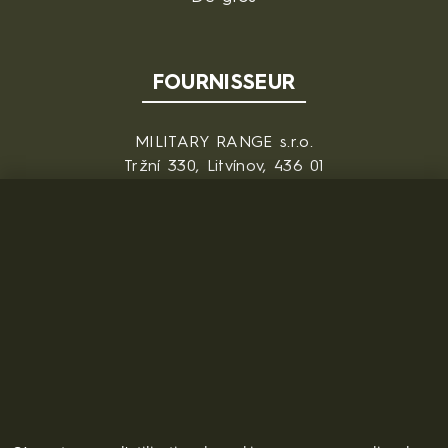
FOURNISSEUR
MILITARY RANGE s.r.o.
Tržní 330, Litvínov, 436 01
République tchèque
ID: 28719166, VAT: CZ28719166
Contact