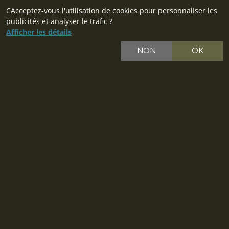
CAcceptez-vous l'utilisation de cookies pour personnaliser les
publicités et analyser le trafic ?
Afficher les détails
NON
OK
CZ
SK
PL
DE
IT
EU
© 2026 MILITARY RANGE s.r.o.