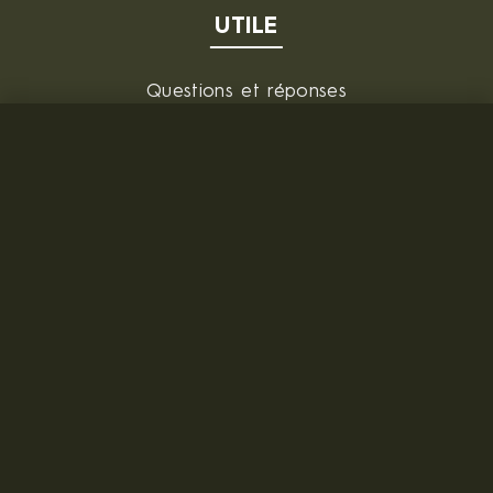
UTILE
Questions et réponses
De gros
FOURNISSEUR
MILITARY RANGE s.r.o.
Tržní 330, Litvínov, 436 01
République tchèque
ID: 28719166, VAT: CZ28719166
Contact