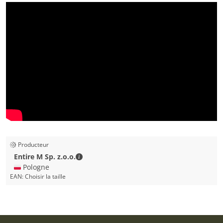
Producteur
Entire M Sp. z.o.o. - Coordonnées de la p
Entire M Sp. z.o.o.
🇵🇱 Pologne
EAN:
Choisir la taille