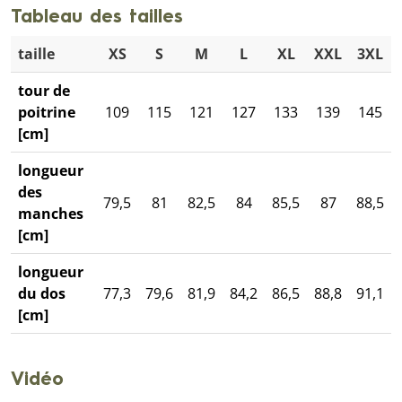
Tableau des tailles
taille
XS
S
M
L
XL
XXL
3XL
tour de
poitrine
109
115
121
127
133
139
145
[cm]
longueur
des
79,5
81
82,5
84
85,5
87
88,5
manches
[cm]
longueur
du dos
77,3
79,6
81,9
84,2
86,5
88,8
91,1
[cm]
Vidéo