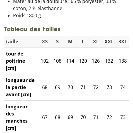
Matériau de la doublure : 65 % polyester, 33 %
coton, 2 % élasthanne
Poids : 800 g
Tableau des tailles
taille
XS
S
M
L
XL
XXL
3XL
tour de
poitrine
102
108
114
120
126
132
138
[cm]
longueur de
la partie
68
69
70
71
72
73
74
avant [cm]
longueur
des
67
68
69
70
71
72
73
manches
[cm]