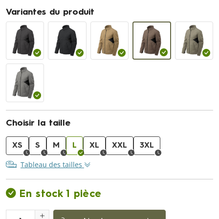
Variantes du produit
Choisir la taille
XS
S
M
L
XL
XXL
3XL
Tableau des tailles
En stock 1 pièce