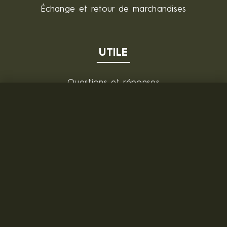
Échange et retour de marchandises
UTILE
Questions et réponses
De gros
FOURNISSEUR
MILITARY RANGE s.r.o.
Tržní 330, Litvínov, 436 01
République tchèque
ID: 28719166, VAT: CZ28719166