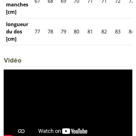
67
68
69
70
71
71
72
72
manches
[cm]
longueur
du dos
77
78
79
80
81
82
83
84
[cm]
Vidéo