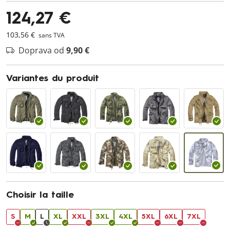
124,27 €
103,56 €
sans TVA
Doprava od
9,90 €
Variantes du produit
Choisir la taille
S
M
L
XL
XXL
3XL
4XL
5XL
6XL
7XL