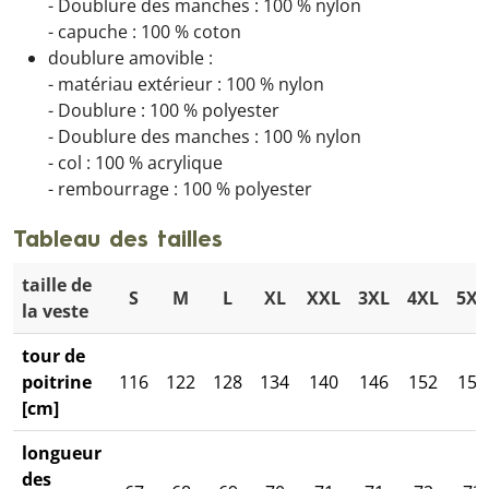
- Doublure des manches : 100 % nylon
- capuche : 100 % coton
doublure amovible :
- matériau extérieur : 100 % nylon
- Doublure : 100 % polyester
- Doublure des manches : 100 % nylon
- col : 100 % acrylique
- rembourrage : 100 % polyester
Tableau des tailles
taille de
S
M
L
XL
XXL
3XL
4XL
5XL
la veste
tour de
poitrine
116
122
128
134
140
146
152
158
[cm]
longueur
des