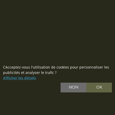
MILITARY RANGE s.r.o.
Tržní 330, Litvínov, 436 01
République tchèque
ID: 28719166, VAT: CZ28719166
Contact
CAcceptez-vous l'utilisation de cookies pour personnaliser les
publicités et analyser le trafic ?
Afficher les détails
NON
OK
CZ
SK