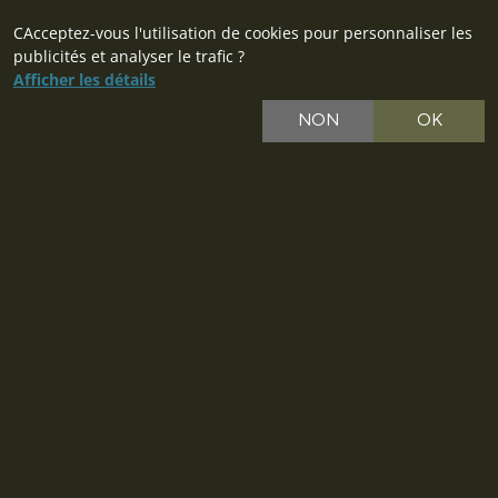
CAcceptez-vous l'utilisation de cookies pour personnaliser les
publicités et analyser le trafic ?
Afficher les détails
NON
OK
CZ
SK
PL
DE
IT
EU
© 2026 MILITARY RANGE s.r.o.