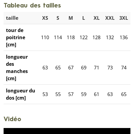
Tableau des tailles
taille
XS
S
M
L
XL
XXL
3XL
tour de
poitrine
110
114
118
122
128
132
136
[cm]
longueur
des
63
65
67
69
71
73
74
manches
[cm]
longueur du
53
55
57
59
61
63
65
dos [cm]
Vidéo