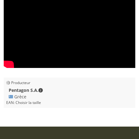
Producteur
Pentagon S.A. - Coordonnées de la personne à
Pentagon S.A.
🇬🇷 Grèce
EAN:
Choisir la taille