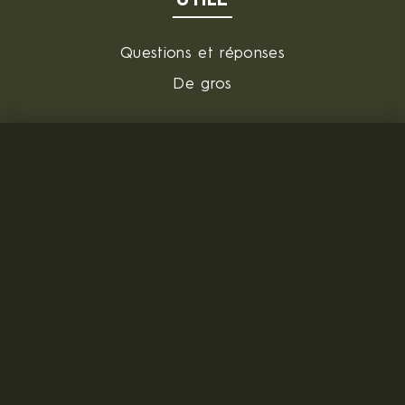
UTILE
Questions et réponses
De gros
FOURNISSEUR
MILITARY RANGE s.r.o.
Tržní 330, Litvínov, 436 01
République tchèque
ID: 28719166, VAT: CZ28719166
Contact