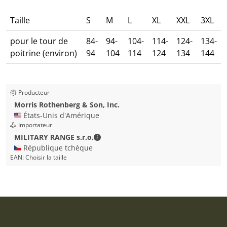
Taille
S
M
L
XL
XXL
3XL
pour le tour de
84-
94-
104-
114-
124-
134-
poitrine (environ)
94
104
114
124
134
144
Producteur
Morris Rothenberg & Son, Inc.
🇺🇸 États-Unis d'Amérique
Importateur
MILITARY RANGE s.r.o. - Coordonnées
MILITARY RANGE s.r.o.
🇨🇿 République tchèque
EAN:
Choisir la taille