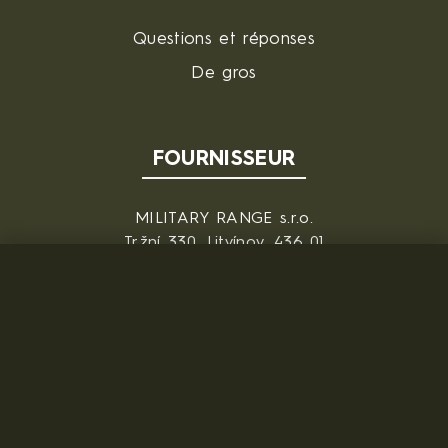
Questions et réponses
De gros
FOURNISSEUR
MILITARY RANGE s.r.o.
Tržní 330, Litvínov, 436 01
République tchèque
ID: 28719166, VAT: CZ28719166
Contact