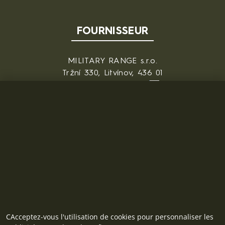
FOURNISSEUR
MILITARY RANGE s.r.o.
Tržní 330, Litvínov, 436 01
République tchèque
ID: 28719166, VAT: CZ28719166
Contact
CAcceptez-vous l'utilisation de cookies pour personnaliser les