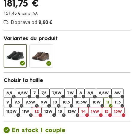
181,75 €
151,46 €
sans TVA
Doprava od
9,90 €
Variantes du produit
Choisir la taille
6,5
6,5W
7
7,5
7,5W
7W
8
8,5
8,5W
8W
9
9,5
9,5W
9W
10
10,5
10,5W
10W
11
11,5
11,5W
11W
12
12W
13
13W
14
14W
15
15W
En stock 1 couple