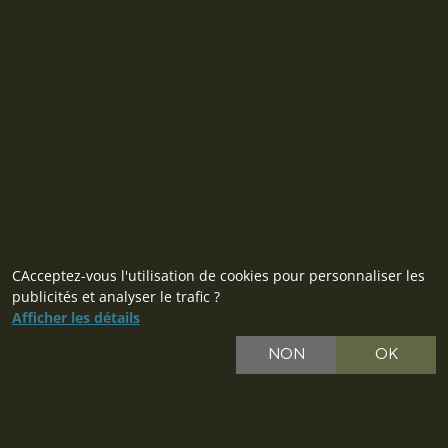
Tržní 330, Litvínov, 436 01
République tchèque
ID: 28719166, VAT: CZ28719166
Contact
CAcceptez-vous l'utilisation de cookies pour personnaliser les
publicités et analyser le trafic ?
Afficher les détails
CZ
NON
OK
SK
PL