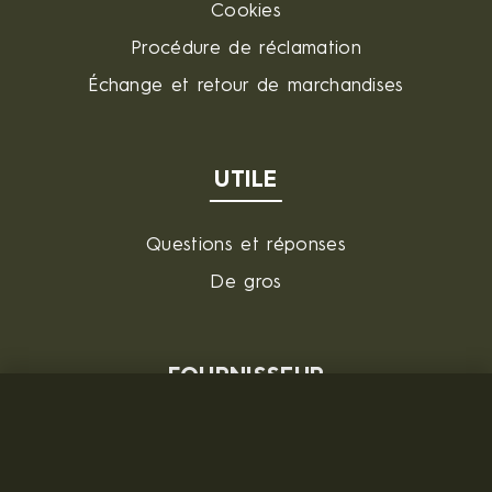
Cookies
Procédure de réclamation
Échange et retour de marchandises
UTILE
Questions et réponses
De gros
FOURNISSEUR
MILITARY RANGE s.r.o.
Tržní 330, Litvínov, 436 01