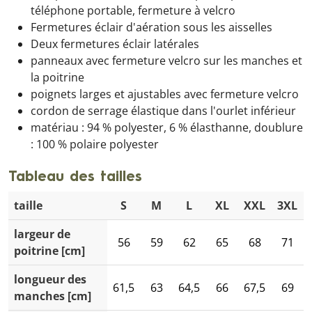
téléphone portable, fermeture à velcro
Fermetures éclair d'aération sous les aisselles
Deux fermetures éclair latérales
panneaux avec fermeture velcro sur les manches et
la poitrine
poignets larges et ajustables avec fermeture velcro
cordon de serrage élastique dans l'ourlet inférieur
matériau : 94 % polyester, 6 % élasthanne, doublure
: 100 % polaire polyester
Tableau des tailles
taille
S
M
L
XL
XXL
3XL
largeur de
56
59
62
65
68
71
poitrine [cm]
longueur des
61,5
63
64,5
66
67,5
69
manches [cm]