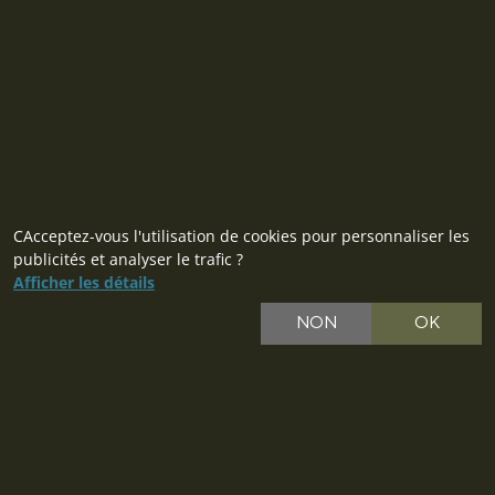
République tchèque
ID: 28719166, VAT: CZ28719166
Contact
CAcceptez-vous l'utilisation de cookies pour personnaliser les
publicités et analyser le trafic ?
Afficher les détails
NON
OK
CZ
SK
PL
DE