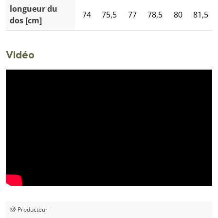
longueur du
74
75,5
77
78,5
80
81,5
dos [cm]
Vidéo
Producteur